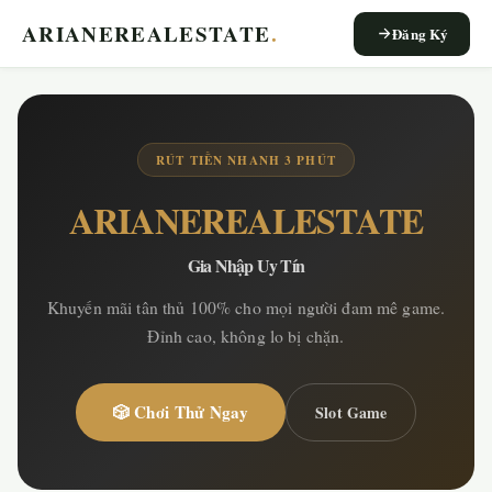
ARIANEREALESTATE
.
Đăng Ký
RÚT TIỀN NHANH 3 PHÚT
ARIANEREALESTATE
Gia Nhập Uy Tín
Khuyến mãi tân thủ 100% cho mọi người đam mê game.
Đỉnh cao, không lo bị chặn.
🎲 Chơi Thử Ngay
Slot Game