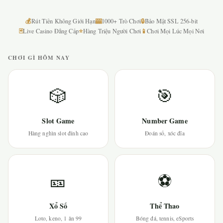
💰
🎰
🔒
Rút Tiền Không Giới Hạn
1000+ Trò Chơi
Bảo Mật SSL 256-bit
🃏
⭐
📱
Live Casino Đẳng Cấp
Hàng Triệu Người Chơi
Chơi Mọi Lúc Mọi Nơi
CHƠI GÌ HÔM NAY
🎲
🎯
Slot Game
Number Game
Hàng nghìn slot đỉnh cao
Đoán số, xóc đĩa
🎫
⚽
Xổ Số
Thể Thao
Loto, keno, 1 ăn 99
Bóng đá, tennis, eSports