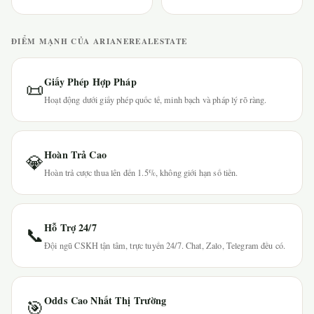
ĐIỂM MẠNH CỦA ARIANEREALESTATE
Giấy Phép Hợp Pháp
📜
Hoạt động dưới giấy phép quốc tế, minh bạch và pháp lý rõ ràng.
Hoàn Trả Cao
💎
Hoàn trả cược thua lên đến 1.5%, không giới hạn số tiền.
Hỗ Trợ 24/7
📞
Đội ngũ CSKH tận tâm, trực tuyến 24/7. Chat, Zalo, Telegram đều có.
Odds Cao Nhất Thị Trường
🎯