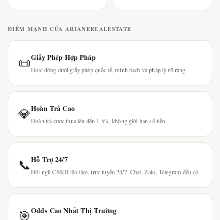
ĐIỂM MẠNH CỦA ARIANEREALESTATE
Giấy Phép Hợp Pháp
📜
Hoạt động dưới giấy phép quốc tế, minh bạch và pháp lý rõ ràng.
Hoàn Trả Cao
💎
Hoàn trả cược thua lên đến 1.5%, không giới hạn số tiền.
Hỗ Trợ 24/7
📞
Đội ngũ CSKH tận tâm, trực tuyến 24/7. Chat, Zalo, Telegram đều có.
Odds Cao Nhất Thị Trường
🎯