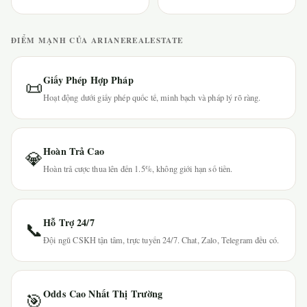
ĐIỂM MẠNH CỦA ARIANEREALESTATE
Giấy Phép Hợp Pháp
📜
Hoạt động dưới giấy phép quốc tế, minh bạch và pháp lý rõ ràng.
Hoàn Trả Cao
💎
Hoàn trả cược thua lên đến 1.5%, không giới hạn số tiền.
Hỗ Trợ 24/7
📞
Đội ngũ CSKH tận tâm, trực tuyến 24/7. Chat, Zalo, Telegram đều có.
Odds Cao Nhất Thị Trường
🎯