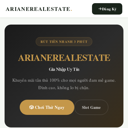
ARIANEREALESTATE
.
Đăng Ký
RÚT TIỀN NHANH 3 PHÚT
ARIANEREALESTATE
Gia Nhập Uy Tín
Khuyến mãi tân thủ 100% cho mọi người đam mê game.
Đỉnh cao, không lo bị chặn.
🎲 Chơi Thử Ngay
Slot Game