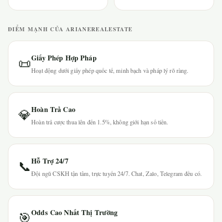
ĐIỂM MẠNH CỦA ARIANEREALESTATE
Giấy Phép Hợp Pháp
📜
Hoạt động dưới giấy phép quốc tế, minh bạch và pháp lý rõ ràng.
Hoàn Trả Cao
💎
Hoàn trả cược thua lên đến 1.5%, không giới hạn số tiền.
Hỗ Trợ 24/7
📞
Đội ngũ CSKH tận tâm, trực tuyến 24/7. Chat, Zalo, Telegram đều có.
Odds Cao Nhất Thị Trường
🎯