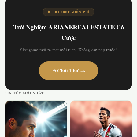
🌟 FREEBET MIỄN PHÍ
Trải Nghiệm ARIANEREALESTATE Cá
Cược
Slot game mới ra mắt mỗi tuần. Không cần nạp trước!
Chơi Thử →
TIN TỨC MỚI NHẤT