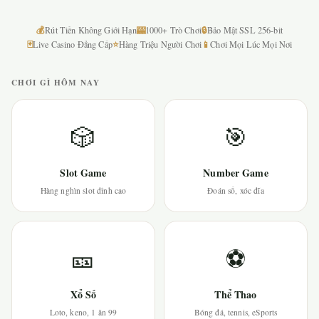
💰
🎰
🔒
Rút Tiền Không Giới Hạn
1000+ Trò Chơi
Bảo Mật SSL 256-bit
🃏
⭐
📱
Live Casino Đẳng Cấp
Hàng Triệu Người Chơi
Chơi Mọi Lúc Mọi Nơi
CHƠI GÌ HÔM NAY
🎲
🎯
Slot Game
Number Game
Hàng nghìn slot đỉnh cao
Đoán số, xóc đĩa
🎫
⚽
Xổ Số
Thể Thao
Loto, keno, 1 ăn 99
Bóng đá, tennis, eSports