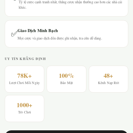
Tỷ lệ cược cạnh tranh nhất, thắng cược nhận thưởng cao hơn các nhà cái
khác.
Giao Dịch Minh Bạch
✅
Mọi cược và giao dịch đều được ghi nhận, tra cứu dễ dàng.
UY TÍN KHẲNG ĐỊNH
78K+
100%
48+
Lượt Chơi Mỗi Ngày
Bảo Mật
Kênh Nạp Rút
1000+
Trò Chơi