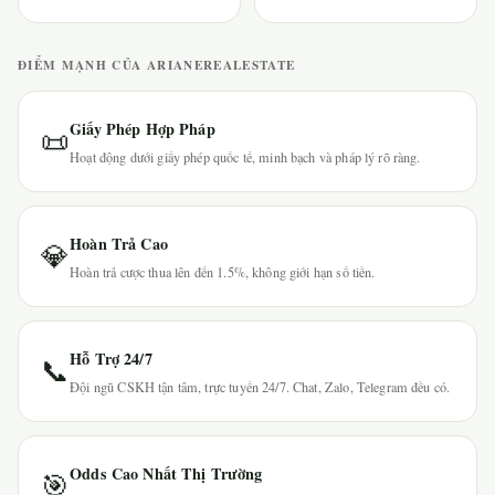
ĐIỂM MẠNH CỦA ARIANEREALESTATE
Giấy Phép Hợp Pháp
📜
Hoạt động dưới giấy phép quốc tế, minh bạch và pháp lý rõ ràng.
Hoàn Trả Cao
💎
Hoàn trả cược thua lên đến 1.5%, không giới hạn số tiền.
Hỗ Trợ 24/7
📞
Đội ngũ CSKH tận tâm, trực tuyến 24/7. Chat, Zalo, Telegram đều có.
Odds Cao Nhất Thị Trường
🎯