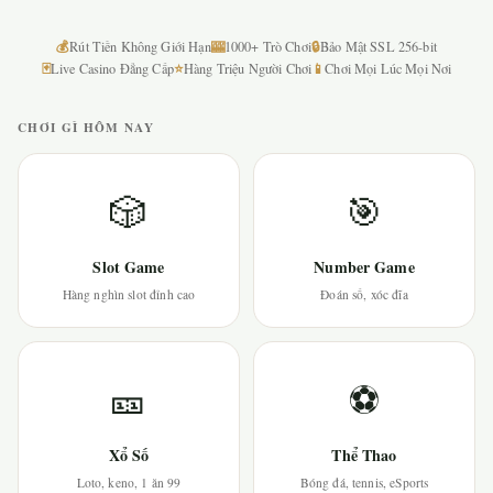
💰
🎰
🔒
Rút Tiền Không Giới Hạn
1000+ Trò Chơi
Bảo Mật SSL 256-bit
🃏
⭐
📱
Live Casino Đẳng Cấp
Hàng Triệu Người Chơi
Chơi Mọi Lúc Mọi Nơi
CHƠI GÌ HÔM NAY
🎲
🎯
Slot Game
Number Game
Hàng nghìn slot đỉnh cao
Đoán số, xóc đĩa
🎫
⚽
Xổ Số
Thể Thao
Loto, keno, 1 ăn 99
Bóng đá, tennis, eSports