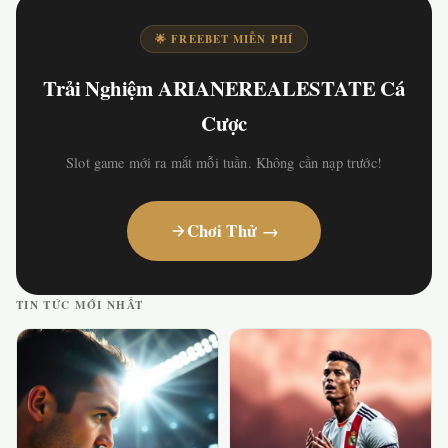
🌟 FREEBET MIỄN PHÍ
Trải Nghiệm ARIANEREALESTATE Cá
Cược
Slot game mới ra mắt mỗi tuần. Không cần nạp trước!
Chơi Thử →
TIN TỨC MỚI NHẤT