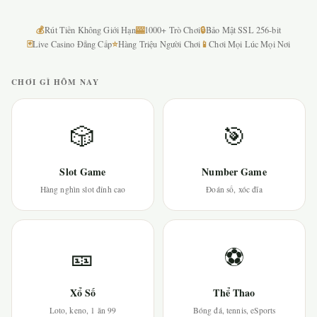
💰
🎰
🔒
Rút Tiền Không Giới Hạn
1000+ Trò Chơi
Bảo Mật SSL 256-bit
🃏
⭐
📱
Live Casino Đẳng Cấp
Hàng Triệu Người Chơi
Chơi Mọi Lúc Mọi Nơi
CHƠI GÌ HÔM NAY
🎲
🎯
Slot Game
Number Game
Hàng nghìn slot đỉnh cao
Đoán số, xóc đĩa
🎫
⚽
Xổ Số
Thể Thao
Loto, keno, 1 ăn 99
Bóng đá, tennis, eSports