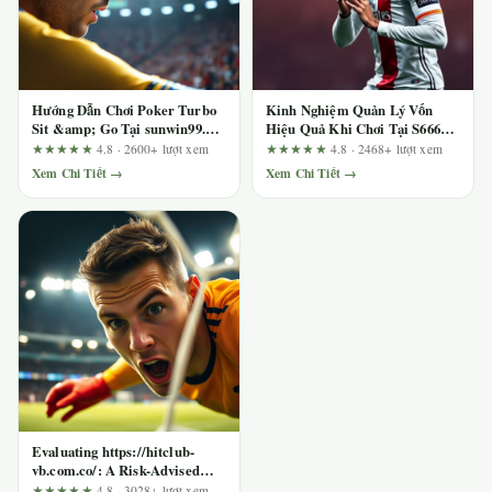
Hướng Dẫn Chơi Poker Turbo
Kinh Nghiệm Quản Lý Vốn
Sit &amp; Go Tại sunwin99.vip
Hiệu Quả Khi Chơi Tại S666
Cho Người Mới
Vietnam
★★★★★
4.8 · 2600+ lượt xem
★★★★★
4.8 · 2468+ lượt xem
Xem Chi Tiết →
Xem Chi Tiết →
Evaluating https://hitclub-
vb.com.co/: A Risk-Advised
Review of Transparency,
★★★★★
4.8 · 3028+ lượt xem