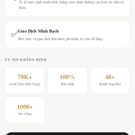
Tỷ lệ cược cạnh tranh nhất, thắng cược nhận thưởng cao hơn các nhà cái
khác.
Giao Dịch Minh Bạch
✅
Mọi cược và giao dịch đều được ghi nhận, tra cứu dễ dàng.
UY TÍN KHẲNG ĐỊNH
78K+
100%
48+
Lượt Chơi Mỗi Ngày
Bảo Mật
Kênh Nạp Rút
1000+
Trò Chơi