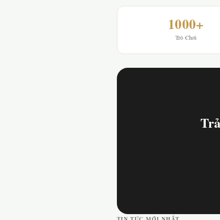
1000+
Trò Chơi
Tr
TIN TỨC MỚI NHẤT