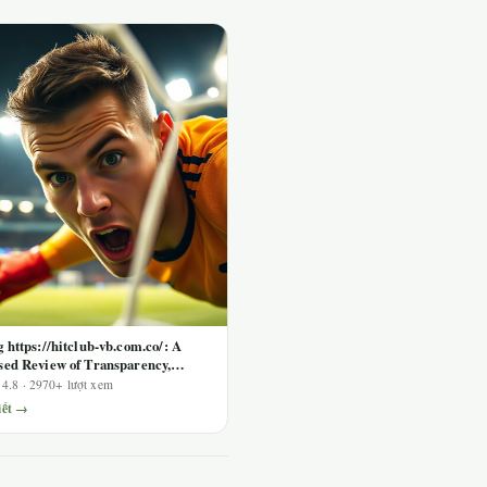
 https://hitclub-vb.com.co/: A
sed Review of Transparency,
d Security
★
4.8 · 2970+ lượt xem
iết →