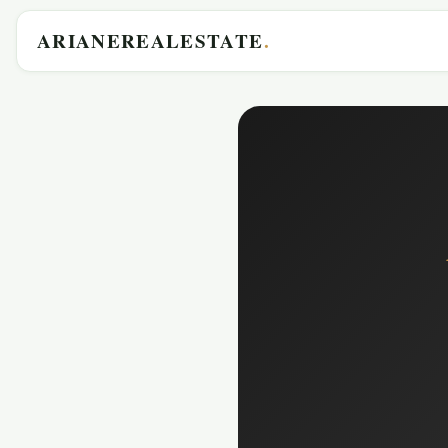
ARIANEREALESTATE
.