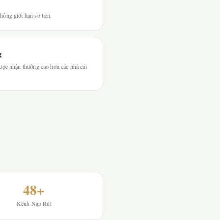
hông giới hạn số tiền.
g
cược nhận thưởng cao hơn các nhà cái
48+
Kênh Nạp Rút