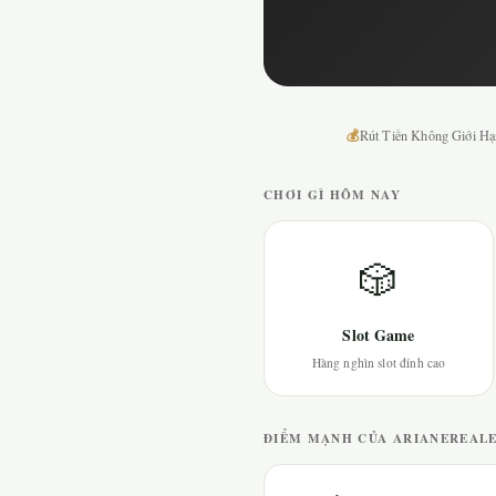
💰
Rút Tiền Không Giới Hạ
CHƠI GÌ HÔM NAY
🎲
Slot Game
Hàng nghìn slot đỉnh cao
ĐIỂM MẠNH CỦA ARIANEREALE