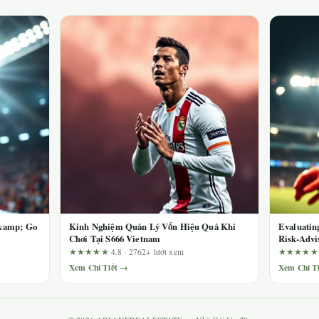
 &amp; Go
Kinh Nghiệm Quản Lý Vốn Hiệu Quả Khi
Evaluating
Chơi Tại S666 Vietnam
Risk-Advi
Speed, an
★★★★★
4.8 · 2762+ lượt xem
★★★★
Xem Chi Tiết →
Xem Chi T