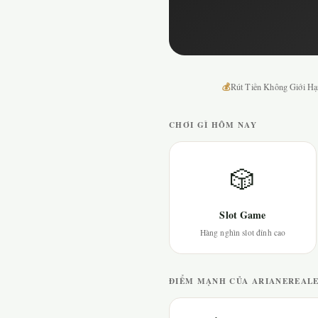
💰
Rút Tiền Không Giới Hạ
CHƠI GÌ HÔM NAY
🎲
Slot Game
Hàng nghìn slot đỉnh cao
ĐIỂM MẠNH CỦA ARIANEREALE