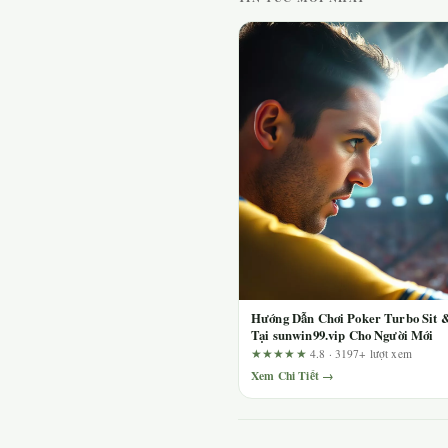
Hướng Dẫn Chơi Poker Turbo Sit
Tại sunwin99.vip Cho Người Mới
★★★★★
4.8 · 3197+ lượt xem
Xem Chi Tiết →