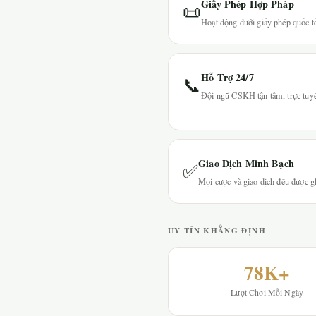
Giấy Phép Hợp Pháp
📜
Hoạt động dưới giấy phép quốc tế
Hỗ Trợ 24/7
📞
Đội ngũ CSKH tận tâm, trực tuyế
Giao Dịch Minh Bạch
✅
Mọi cược và giao dịch đều được gh
UY TÍN KHẲNG ĐỊNH
78K+
Lượt Chơi Mỗi Ngày