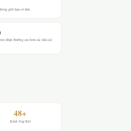
hông giới hạn số tiền.
g
cược nhận thưởng cao hơn các nhà cái
48+
Kênh Nạp Rút