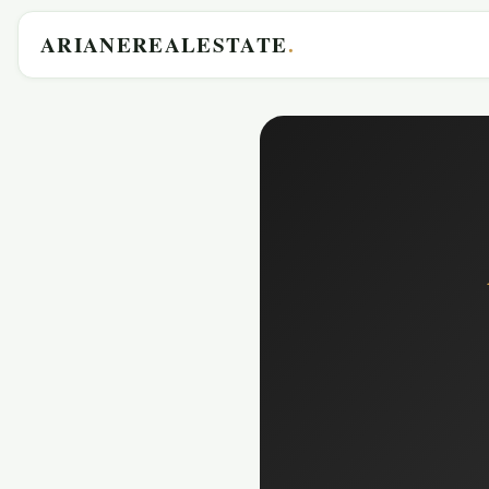
ARIANEREALESTATE
.