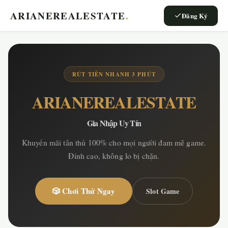
ARIANEREALESTATE
.
Đăng Ký
RÚT TIỀN NHANH 3 PHÚT
ARIANEREALESTATE
Gia Nhập Uy Tín
Khuyến mãi tân thủ 100% cho mọi người đam mê game.
Đỉnh cao, không lo bị chặn.
🎲 Chơi Thử Ngay
Slot Game