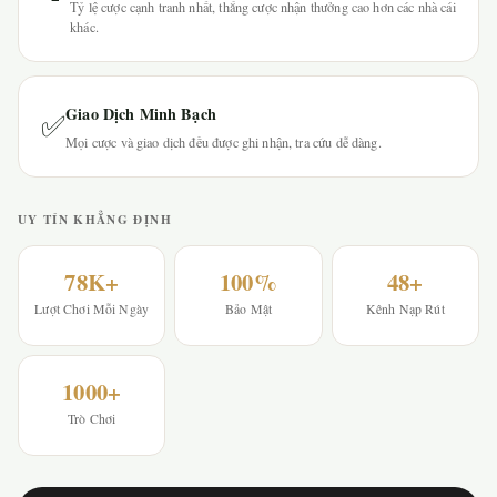
Tỷ lệ cược cạnh tranh nhất, thắng cược nhận thưởng cao hơn các nhà cái
khác.
Giao Dịch Minh Bạch
✅
Mọi cược và giao dịch đều được ghi nhận, tra cứu dễ dàng.
UY TÍN KHẲNG ĐỊNH
78K+
100%
48+
Lượt Chơi Mỗi Ngày
Bảo Mật
Kênh Nạp Rút
1000+
Trò Chơi