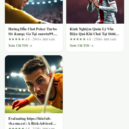
Hướng Dẫn Chơi Poker Turbo
Kinh Nghiệm Quản Lý Vốn
Sit &amp; Go Tại sunwin99.vip
Hiệu Quả Khi Chơi Tại S666
Cho Người Mới
Vietnam
★★★★★
4.8 · 2943+ lượt xem
★★★★★
4.8 · 2568+ lượt xem
Xem Chi Tiết →
Xem Chi Tiết →
Evaluating https://hitclub-
vb.com.co/: A Risk-Advised
Review of Transparency,
★★★★★
4.8 · 2139+ lượt xem