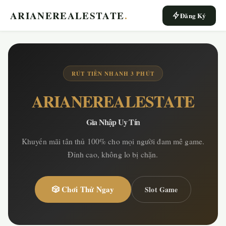
ARIANEREALESTATE
.
Đăng Ký
RÚT TIỀN NHANH 3 PHÚT
ARIANEREALESTATE
Gia Nhập Uy Tín
Khuyến mãi tân thủ 100% cho mọi người đam mê game.
Đỉnh cao, không lo bị chặn.
🎲 Chơi Thử Ngay
Slot Game