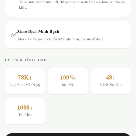
Tỷ lệ cược cạnh tranh nhất, thắng cược nhận thưởng cao hơn các nhà cái
khác.
Giao Dịch Minh Bạch
✅
Mọi cược và giao dịch đều được ghi nhận, tra cứu dễ dàng.
UY TÍN KHẲNG ĐỊNH
78K+
100%
48+
Lượt Chơi Mỗi Ngày
Bảo Mật
Kênh Nạp Rút
1000+
Trò Chơi