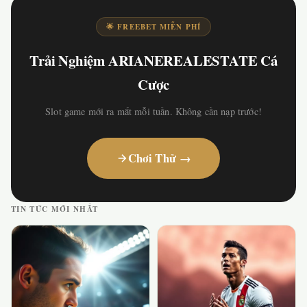
🌟 FREEBET MIỄN PHÍ
Trải Nghiệm ARIANEREALESTATE Cá
Cược
Slot game mới ra mắt mỗi tuần. Không cần nạp trước!
Chơi Thử →
TIN TỨC MỚI NHẤT