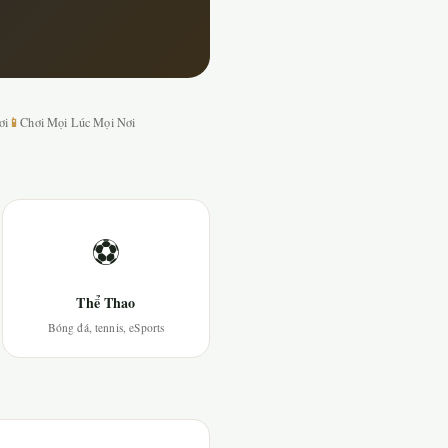
📱
ơi
Chơi Mọi Lúc Mọi Nơi
⚽
Thể Thao
Bóng đá, tennis, eSports