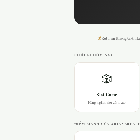
💰
Rút Tiền Không Giới Hạ
CHƠI GÌ HÔM NAY
🎲
Slot Game
Hàng nghìn slot đỉnh cao
ĐIỂM MẠNH CỦA ARIANEREALE