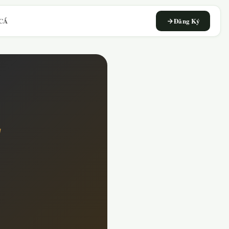
Đăng Ký
CÁ
E