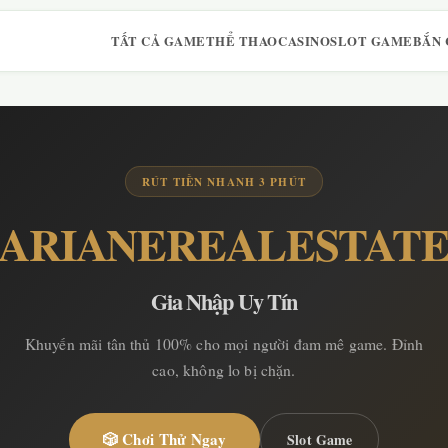
TẤT CẢ GAME
THỂ THAO
CASINO
SLOT GAME
BẮN 
RÚT TIỀN NHANH 3 PHÚT
ARIANEREALESTAT
Gia Nhập Uy Tín
Khuyến mãi tân thủ 100% cho mọi người đam mê game. Đỉnh
cao, không lo bị chặn.
🎲 Chơi Thử Ngay
Slot Game