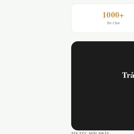
1000+
Trò Chơi
Tr
TIN TỨC MỚI NHẤT