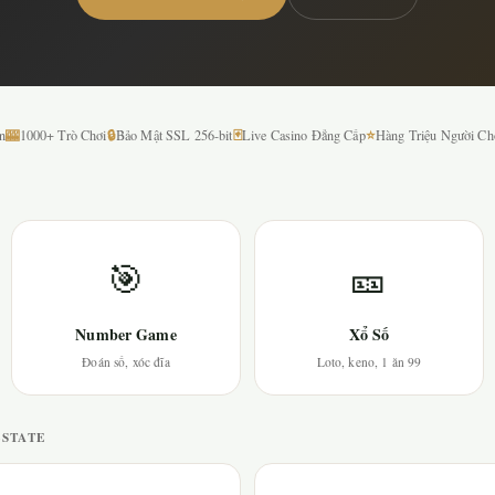
🎰
🔒
🃏
⭐
n
1000+ Trò Chơi
Bảo Mật SSL 256-bit
Live Casino Đẳng Cấp
Hàng Triệu Người Ch
🎯
🎫
Number Game
Xổ Số
Đoán số, xóc đĩa
Loto, keno, 1 ăn 99
STATE