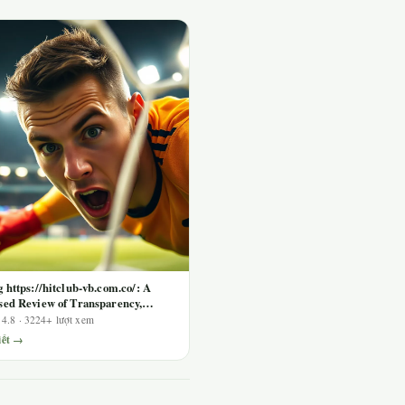
 https://hitclub-vb.com.co/: A
sed Review of Transparency,
d Security
★
4.8 · 3224+ lượt xem
iết →