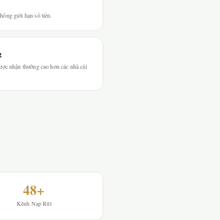
hông giới hạn số tiền.
g
cược nhận thưởng cao hơn các nhà cái
48+
Kênh Nạp Rút