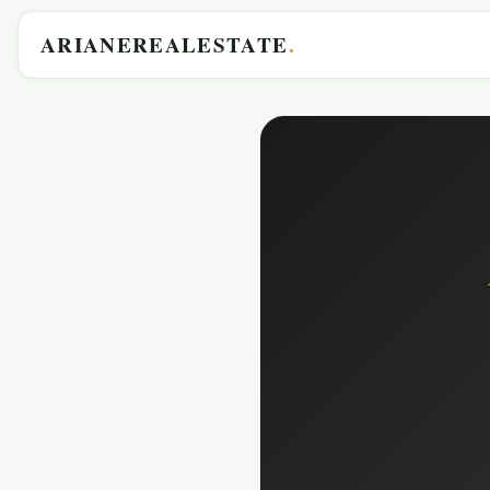
ARIANEREALESTATE
.