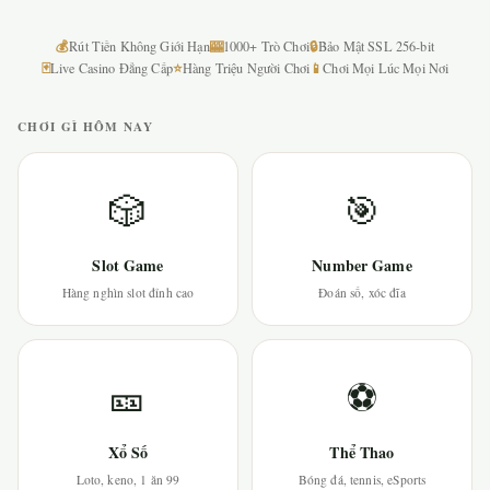
💰
🎰
🔒
Rút Tiền Không Giới Hạn
1000+ Trò Chơi
Bảo Mật SSL 256-bit
🃏
⭐
📱
Live Casino Đẳng Cấp
Hàng Triệu Người Chơi
Chơi Mọi Lúc Mọi Nơi
CHƠI GÌ HÔM NAY
🎲
🎯
Slot Game
Number Game
Hàng nghìn slot đỉnh cao
Đoán số, xóc đĩa
🎫
⚽
Xổ Số
Thể Thao
Loto, keno, 1 ăn 99
Bóng đá, tennis, eSports