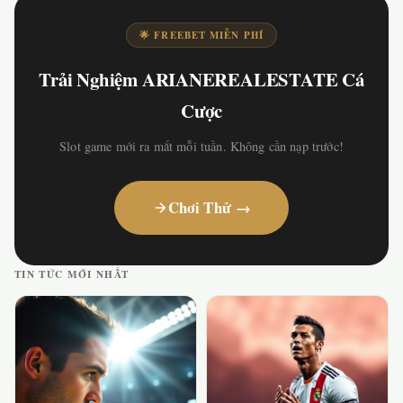
🌟 FREEBET MIỄN PHÍ
Trải Nghiệm ARIANEREALESTATE Cá
Cược
Slot game mới ra mắt mỗi tuần. Không cần nạp trước!
Chơi Thử →
TIN TỨC MỚI NHẤT