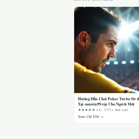
Hướng Dẫn Chơi Poker Turbo Sit
Tại sunwin99.vip Cho Người Mới
★★★★★
4.8 · 3371+ lượt xem
Xem Chi Tiết →