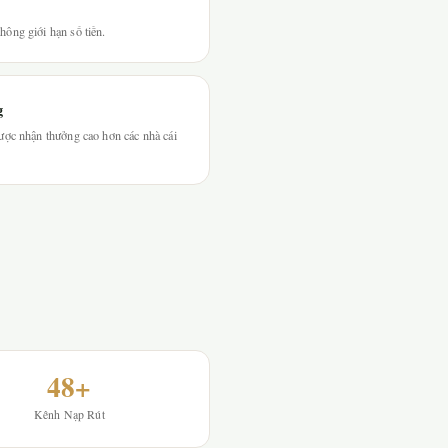
hông giới hạn số tiền.
g
cược nhận thưởng cao hơn các nhà cái
48+
Kênh Nạp Rút