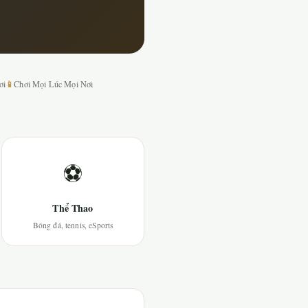
📱
ơi
Chơi Mọi Lúc Mọi Nơi
⚽
Thể Thao
Bóng đá, tennis, eSports