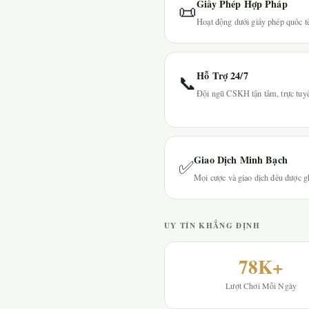
Giấy Phép Hợp Pháp
📜
Hoạt động dưới giấy phép quốc tế
Hỗ Trợ 24/7
📞
Đội ngũ CSKH tận tâm, trực tuyế
Giao Dịch Minh Bạch
✅
Mọi cược và giao dịch đều được gh
UY TÍN KHẲNG ĐỊNH
78K+
Lượt Chơi Mỗi Ngày