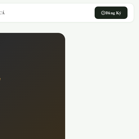
Đăng Ký
CÁ
E