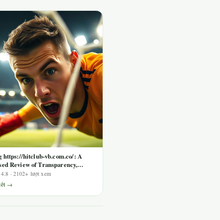
 https://hitclub-vb.com.co/: A
sed Review of Transparency,
d Security
★
4.8 · 2102+ lượt xem
iết →