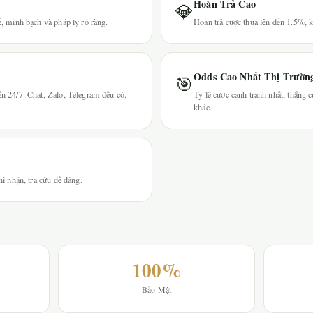
Hoàn Trả Cao
💎
, minh bạch và pháp lý rõ ràng.
Hoàn trả cược thua lên đến 1.5%, k
Odds Cao Nhất Thị Trườn
🎯
n 24/7. Chat, Zalo, Telegram đều có.
Tỷ lệ cược cạnh tranh nhất, thắng 
khác.
i nhận, tra cứu dễ dàng.
100%
Bảo Mật