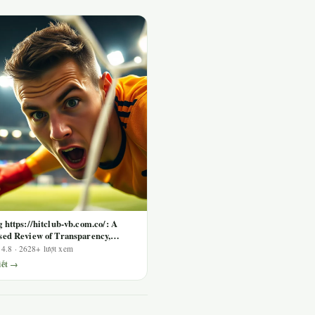
 https://hitclub-vb.com.co/: A
sed Review of Transparency,
d Security
★
4.8 · 2628+ lượt xem
iết →