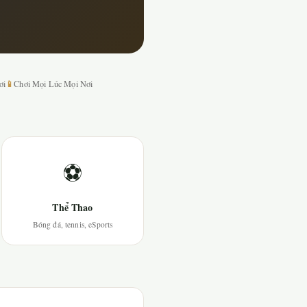
📱
ơi
Chơi Mọi Lúc Mọi Nơi
⚽
Thể Thao
Bóng đá, tennis, eSports