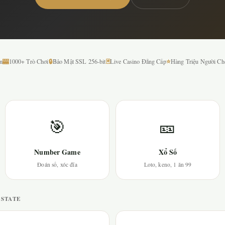
🎰
🔒
🃏
⭐
n
1000+ Trò Chơi
Bảo Mật SSL 256-bit
Live Casino Đẳng Cấp
Hàng Triệu Người Ch
🎯
🎫
Number Game
Xổ Số
Đoán số, xóc đĩa
Loto, keno, 1 ăn 99
STATE