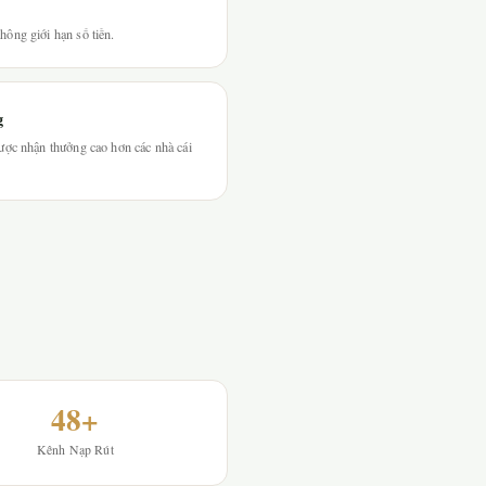
hông giới hạn số tiền.
g
cược nhận thưởng cao hơn các nhà cái
48+
Kênh Nạp Rút