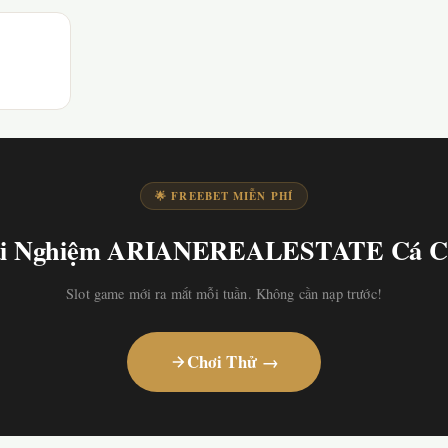
🌟 FREEBET MIỄN PHÍ
ải Nghiệm ARIANEREALESTATE Cá C
Slot game mới ra mắt mỗi tuần. Không cần nạp trước!
Chơi Thử →