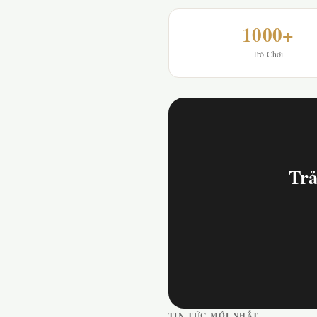
1000+
Trò Chơi
Tr
TIN TỨC MỚI NHẤT