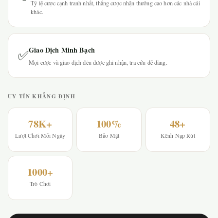
Tỷ lệ cược cạnh tranh nhất, thắng cược nhận thưởng cao hơn các nhà cái
khác.
Giao Dịch Minh Bạch
✅
Mọi cược và giao dịch đều được ghi nhận, tra cứu dễ dàng.
UY TÍN KHẲNG ĐỊNH
78K+
100%
48+
Lượt Chơi Mỗi Ngày
Bảo Mật
Kênh Nạp Rút
1000+
Trò Chơi