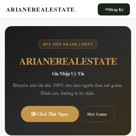
ARIANEREALESTATE
.
Đăng Ký
RÚT TIỀN NHANH 3 PHÚT
ARIANEREALESTATE
Gia Nhập Uy Tín
Khuyến mãi tân thủ 100% cho mọi người đam mê game.
Đỉnh cao, không lo bị chặn.
🎲 Chơi Thử Ngay
Slot Game