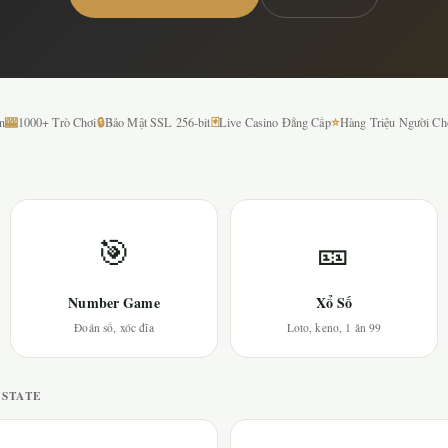
🎰
🔒
🃏
⭐
n
1000+ Trò Chơi
Bảo Mật SSL 256-bit
Live Casino Đẳng Cấp
Hàng Triệu Người Ch
🎯
🎫
Number Game
Xổ Số
Đoán số, xóc đĩa
Loto, keno, 1 ăn 99
STATE