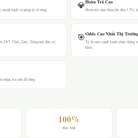
Hoàn Trả Cao
💎
, minh bạch và pháp lý rõ ràng.
Hoàn trả cược thua lên đến 1.5%, k
Odds Cao Nhất Thị Trườn
🎯
n 24/7. Chat, Zalo, Telegram đều có.
Tỷ lệ cược cạnh tranh nhất, thắng 
khác.
i nhận, tra cứu dễ dàng.
100%
Bảo Mật