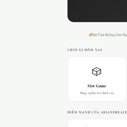
💰
Rút Tiền Không Giới Hạ
CHƠI GÌ HÔM NAY
🎲
Slot Game
Hàng nghìn slot đỉnh cao
ĐIỂM MẠNH CỦA ARIANEREALE