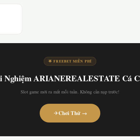
🌟 FREEBET MIỄN PHÍ
ải Nghiệm ARIANEREALESTATE Cá C
Slot game mới ra mắt mỗi tuần. Không cần nạp trước!
Chơi Thử →