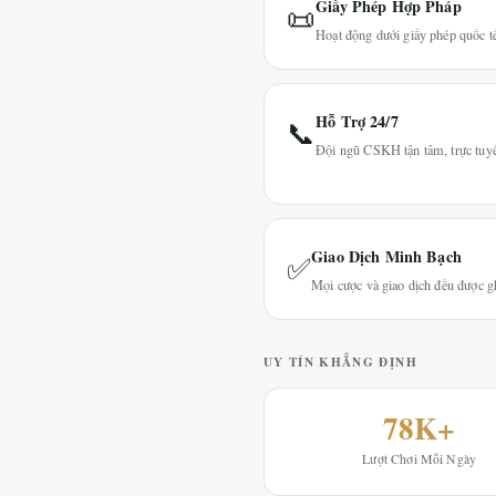
Giấy Phép Hợp Pháp
📜
Hoạt động dưới giấy phép quốc tế
Hỗ Trợ 24/7
📞
Đội ngũ CSKH tận tâm, trực tuyế
Giao Dịch Minh Bạch
✅
Mọi cược và giao dịch đều được gh
UY TÍN KHẲNG ĐỊNH
78K+
Lượt Chơi Mỗi Ngày