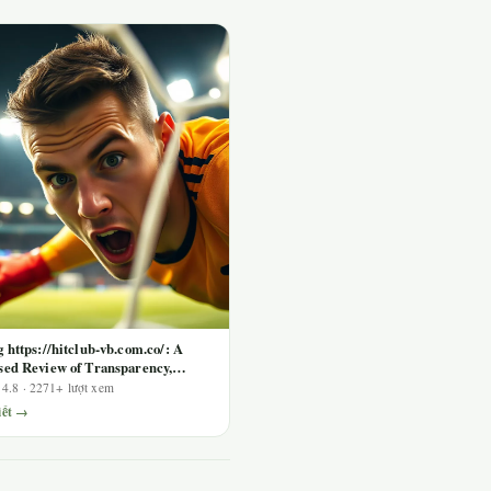
 https://hitclub-vb.com.co/: A
sed Review of Transparency,
d Security
★
4.8 · 2271+ lượt xem
iết →