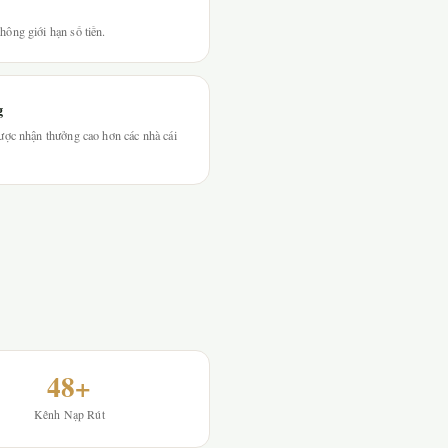
hông giới hạn số tiền.
g
cược nhận thưởng cao hơn các nhà cái
48+
Kênh Nạp Rút