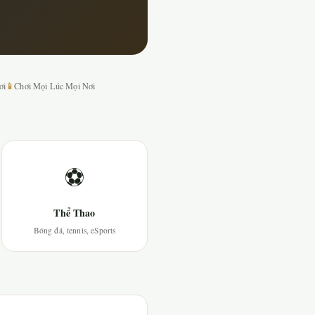
📱
ơi
Chơi Mọi Lúc Mọi Nơi
⚽
Thể Thao
Bóng đá, tennis, eSports