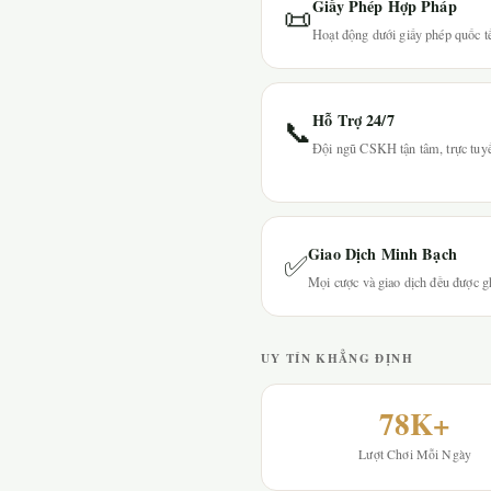
Giấy Phép Hợp Pháp
📜
Hoạt động dưới giấy phép quốc tế
Hỗ Trợ 24/7
📞
Đội ngũ CSKH tận tâm, trực tuyế
Giao Dịch Minh Bạch
✅
Mọi cược và giao dịch đều được gh
UY TÍN KHẲNG ĐỊNH
78K+
Lượt Chơi Mỗi Ngày