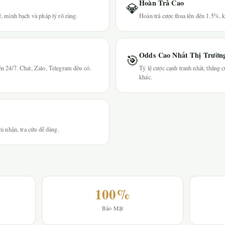
Hoàn Trả Cao
💎
, minh bạch và pháp lý rõ ràng.
Hoàn trả cược thua lên đến 1.5%, k
Odds Cao Nhất Thị Trườn
🎯
n 24/7. Chat, Zalo, Telegram đều có.
Tỷ lệ cược cạnh tranh nhất, thắng 
khác.
i nhận, tra cứu dễ dàng.
100%
Bảo Mật