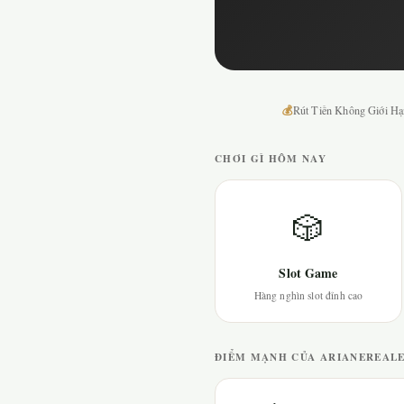
💰
Rút Tiền Không Giới Hạ
CHƠI GÌ HÔM NAY
🎲
Slot Game
Hàng nghìn slot đỉnh cao
ĐIỂM MẠNH CỦA ARIANEREALE