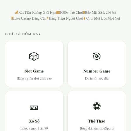
💰
🎰
🔒
Rút Tiền Không Giới Hạn
1000+ Trò Chơi
Bảo Mật SSL 256-bit
🃏
⭐
📱
Live Casino Đẳng Cấp
Hàng Triệu Người Chơi
Chơi Mọi Lúc Mọi Nơi
CHƠI GÌ HÔM NAY
🎲
🎯
Slot Game
Number Game
Hàng nghìn slot đỉnh cao
Đoán số, xóc đĩa
🎫
⚽
Xổ Số
Thể Thao
Loto, keno, 1 ăn 99
Bóng đá, tennis, eSports