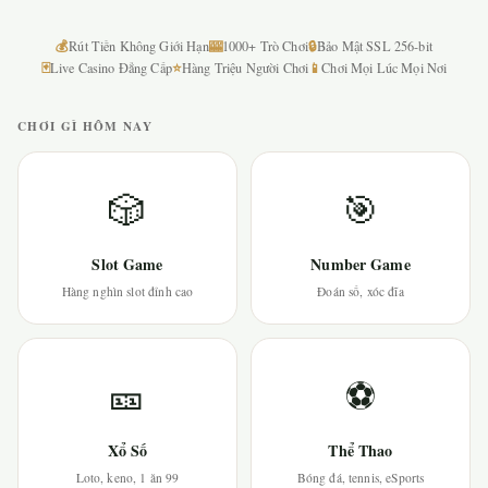
💰
🎰
🔒
Rút Tiền Không Giới Hạn
1000+ Trò Chơi
Bảo Mật SSL 256-bit
🃏
⭐
📱
Live Casino Đẳng Cấp
Hàng Triệu Người Chơi
Chơi Mọi Lúc Mọi Nơi
CHƠI GÌ HÔM NAY
🎲
🎯
Slot Game
Number Game
Hàng nghìn slot đỉnh cao
Đoán số, xóc đĩa
🎫
⚽
Xổ Số
Thể Thao
Loto, keno, 1 ăn 99
Bóng đá, tennis, eSports