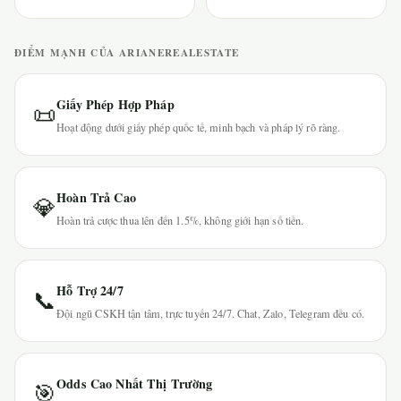
ĐIỂM MẠNH CỦA ARIANEREALESTATE
Giấy Phép Hợp Pháp
📜
Hoạt động dưới giấy phép quốc tế, minh bạch và pháp lý rõ ràng.
Hoàn Trả Cao
💎
Hoàn trả cược thua lên đến 1.5%, không giới hạn số tiền.
Hỗ Trợ 24/7
📞
Đội ngũ CSKH tận tâm, trực tuyến 24/7. Chat, Zalo, Telegram đều có.
Odds Cao Nhất Thị Trường
🎯