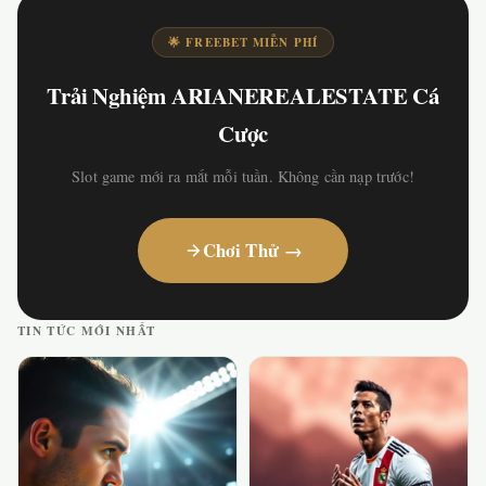
🌟 FREEBET MIỄN PHÍ
Trải Nghiệm ARIANEREALESTATE Cá
Cược
Slot game mới ra mắt mỗi tuần. Không cần nạp trước!
Chơi Thử →
TIN TỨC MỚI NHẤT