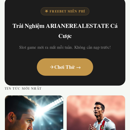
🌟 FREEBET MIỄN PHÍ
Trải Nghiệm ARIANEREALESTATE Cá
Cược
Slot game mới ra mắt mỗi tuần. Không cần nạp trước!
Chơi Thử →
TIN TỨC MỚI NHẤT