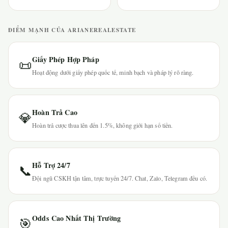
ĐIỂM MẠNH CỦA ARIANEREALESTATE
Giấy Phép Hợp Pháp
📜
Hoạt động dưới giấy phép quốc tế, minh bạch và pháp lý rõ ràng.
Hoàn Trả Cao
💎
Hoàn trả cược thua lên đến 1.5%, không giới hạn số tiền.
Hỗ Trợ 24/7
📞
Đội ngũ CSKH tận tâm, trực tuyến 24/7. Chat, Zalo, Telegram đều có.
Odds Cao Nhất Thị Trường
🎯