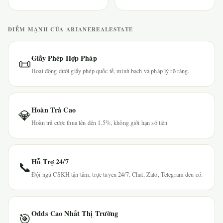
ĐIỂM MẠNH CỦA ARIANEREALESTATE
Giấy Phép Hợp Pháp
📜
Hoạt động dưới giấy phép quốc tế, minh bạch và pháp lý rõ ràng.
Hoàn Trả Cao
💎
Hoàn trả cược thua lên đến 1.5%, không giới hạn số tiền.
Hỗ Trợ 24/7
📞
Đội ngũ CSKH tận tâm, trực tuyến 24/7. Chat, Zalo, Telegram đều có.
Odds Cao Nhất Thị Trường
🎯