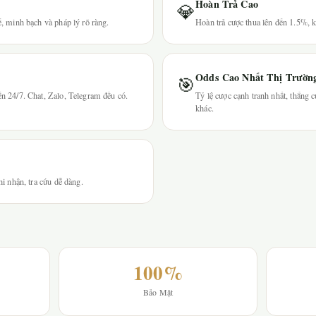
Hoàn Trả Cao
💎
, minh bạch và pháp lý rõ ràng.
Hoàn trả cược thua lên đến 1.5%, k
Odds Cao Nhất Thị Trườn
🎯
n 24/7. Chat, Zalo, Telegram đều có.
Tỷ lệ cược cạnh tranh nhất, thắng 
khác.
i nhận, tra cứu dễ dàng.
100%
Bảo Mật