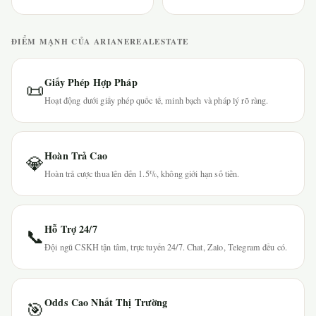
ĐIỂM MẠNH CỦA ARIANEREALESTATE
Giấy Phép Hợp Pháp
📜
Hoạt động dưới giấy phép quốc tế, minh bạch và pháp lý rõ ràng.
Hoàn Trả Cao
💎
Hoàn trả cược thua lên đến 1.5%, không giới hạn số tiền.
Hỗ Trợ 24/7
📞
Đội ngũ CSKH tận tâm, trực tuyến 24/7. Chat, Zalo, Telegram đều có.
Odds Cao Nhất Thị Trường
🎯