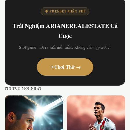
🌟 FREEBET MIỄN PHÍ
Trải Nghiệm ARIANEREALESTATE Cá
Cược
Slot game mới ra mắt mỗi tuần. Không cần nạp trước!
Chơi Thử →
TIN TỨC MỚI NHẤT