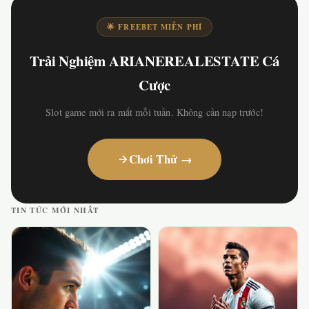
🌟 FREEBET MIỄN PHÍ
Trải Nghiệm ARIANEREALESTATE Cá
Cược
Slot game mới ra mắt mỗi tuần. Không cần nạp trước!
Chơi Thử →
TIN TỨC MỚI NHẤT