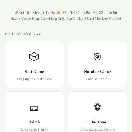
💰
🎰
🔒
Rút Tiền Không Giới Hạn
1000+ Trò Chơi
Bảo Mật SSL 256-bit
🃏
⭐
📱
Live Casino Đẳng Cấp
Hàng Triệu Người Chơi
Chơi Mọi Lúc Mọi Nơi
CHƠI GÌ HÔM NAY
🎲
🎯
Slot Game
Number Game
Hàng nghìn slot đỉnh cao
Đoán số, xóc đĩa
🎫
⚽
Xổ Số
Thể Thao
Loto, keno, 1 ăn 99
Bóng đá, tennis, eSports