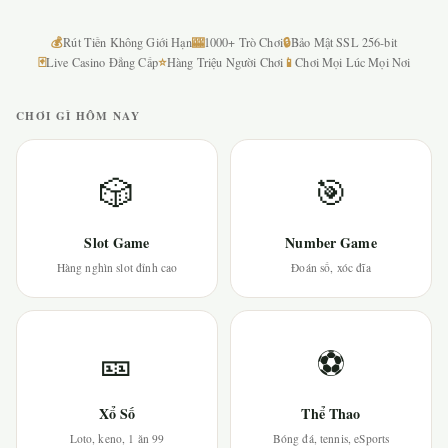
💰
🎰
🔒
Rút Tiền Không Giới Hạn
1000+ Trò Chơi
Bảo Mật SSL 256-bit
🃏
⭐
📱
Live Casino Đẳng Cấp
Hàng Triệu Người Chơi
Chơi Mọi Lúc Mọi Nơi
CHƠI GÌ HÔM NAY
🎲
🎯
Slot Game
Number Game
Hàng nghìn slot đỉnh cao
Đoán số, xóc đĩa
🎫
⚽
Xổ Số
Thể Thao
Loto, keno, 1 ăn 99
Bóng đá, tennis, eSports