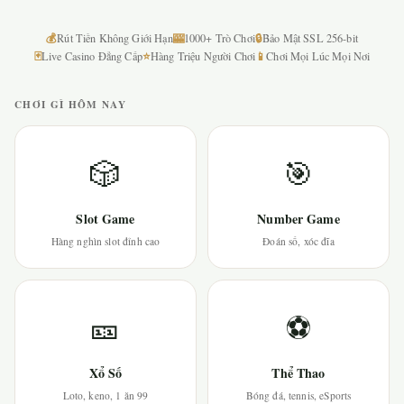
💰
🎰
🔒
Rút Tiền Không Giới Hạn
1000+ Trò Chơi
Bảo Mật SSL 256-bit
🃏
⭐
📱
Live Casino Đẳng Cấp
Hàng Triệu Người Chơi
Chơi Mọi Lúc Mọi Nơi
CHƠI GÌ HÔM NAY
🎲
🎯
Slot Game
Number Game
Hàng nghìn slot đỉnh cao
Đoán số, xóc đĩa
🎫
⚽
Xổ Số
Thể Thao
Loto, keno, 1 ăn 99
Bóng đá, tennis, eSports