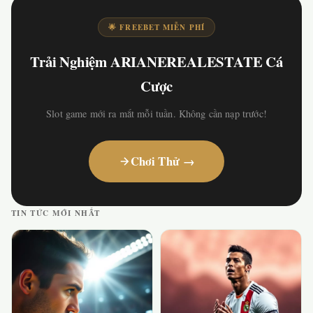
🌟 FREEBET MIỄN PHÍ
Trải Nghiệm ARIANEREALESTATE Cá
Cược
Slot game mới ra mắt mỗi tuần. Không cần nạp trước!
Chơi Thử →
TIN TỨC MỚI NHẤT