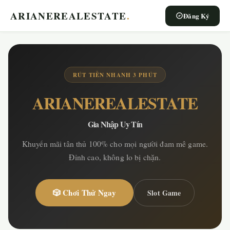
ARIANEREALESTATE
.
Đăng Ký
RÚT TIỀN NHANH 3 PHÚT
ARIANEREALESTATE
Gia Nhập Uy Tín
Khuyến mãi tân thủ 100% cho mọi người đam mê game.
Đỉnh cao, không lo bị chặn.
🎲 Chơi Thử Ngay
Slot Game