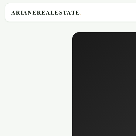
ARIANEREALESTATE
.