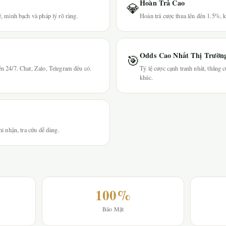
Hoàn Trả Cao
💎
, minh bạch và pháp lý rõ ràng.
Hoàn trả cược thua lên đến 1.5%, k
Odds Cao Nhất Thị Trườn
🎯
n 24/7. Chat, Zalo, Telegram đều có.
Tỷ lệ cược cạnh tranh nhất, thắng 
khác.
i nhận, tra cứu dễ dàng.
100%
Bảo Mật