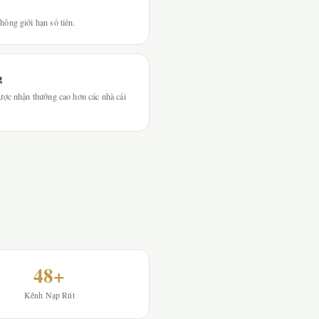
hông giới hạn số tiền.
g
cược nhận thưởng cao hơn các nhà cái
48+
Kênh Nạp Rút