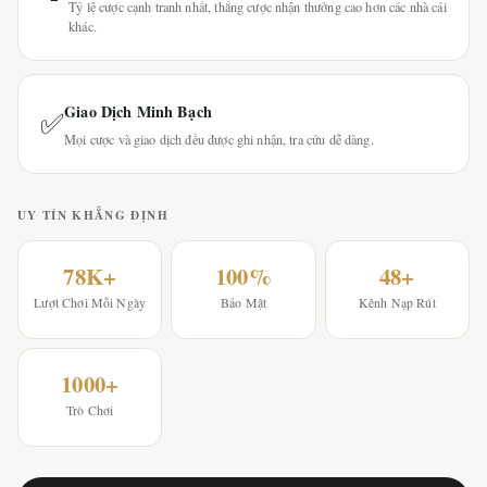
Tỷ lệ cược cạnh tranh nhất, thắng cược nhận thưởng cao hơn các nhà cái
khác.
Giao Dịch Minh Bạch
✅
Mọi cược và giao dịch đều được ghi nhận, tra cứu dễ dàng.
UY TÍN KHẲNG ĐỊNH
78K+
100%
48+
Lượt Chơi Mỗi Ngày
Bảo Mật
Kênh Nạp Rút
1000+
Trò Chơi