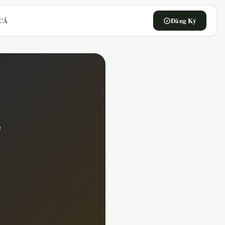
Đăng Ký
CÁ
E