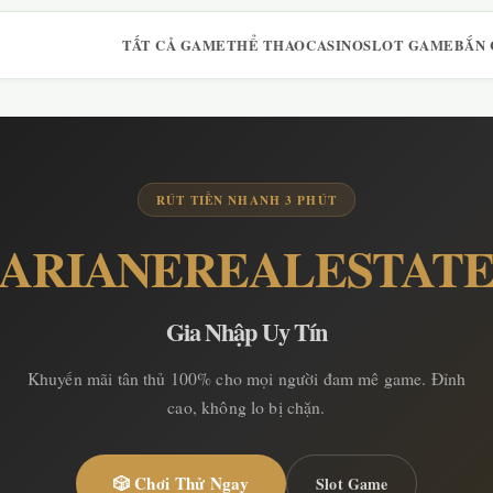
TẤT CẢ GAME
THỂ THAO
CASINO
SLOT GAME
BẮN 
RÚT TIỀN NHANH 3 PHÚT
ARIANEREALESTAT
Gia Nhập Uy Tín
Khuyến mãi tân thủ 100% cho mọi người đam mê game. Đỉnh
cao, không lo bị chặn.
🎲 Chơi Thử Ngay
Slot Game