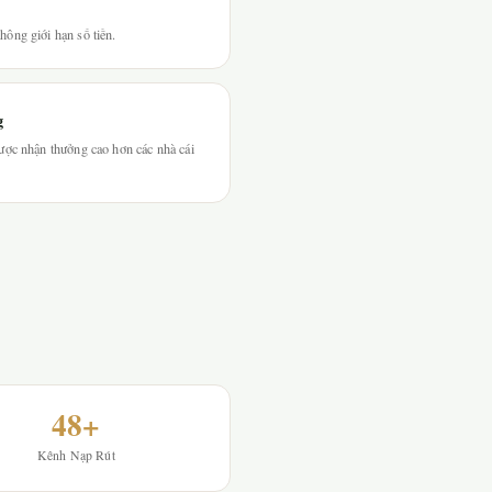
hông giới hạn số tiền.
g
cược nhận thưởng cao hơn các nhà cái
48+
Kênh Nạp Rút