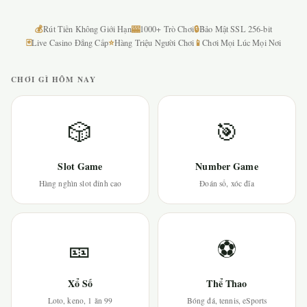
💰
🎰
🔒
Rút Tiền Không Giới Hạn
1000+ Trò Chơi
Bảo Mật SSL 256-bit
🃏
⭐
📱
Live Casino Đẳng Cấp
Hàng Triệu Người Chơi
Chơi Mọi Lúc Mọi Nơi
CHƠI GÌ HÔM NAY
🎲
🎯
Slot Game
Number Game
Hàng nghìn slot đỉnh cao
Đoán số, xóc đĩa
🎫
⚽
Xổ Số
Thể Thao
Loto, keno, 1 ăn 99
Bóng đá, tennis, eSports