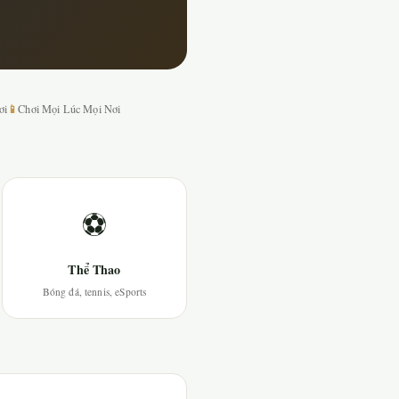
📱
ơi
Chơi Mọi Lúc Mọi Nơi
⚽
Thể Thao
Bóng đá, tennis, eSports