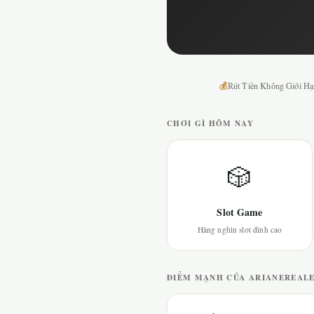
💰
Rút Tiền Không Giới Hạ
CHƠI GÌ HÔM NAY
🎲
Slot Game
Hàng nghìn slot đỉnh cao
ĐIỂM MẠNH CỦA ARIANEREALE