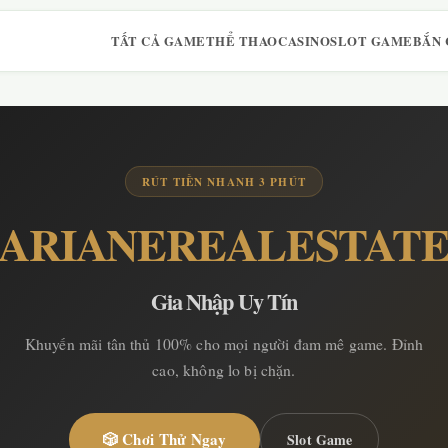
TẤT CẢ GAME
THỂ THAO
CASINO
SLOT GAME
BẮN 
RÚT TIỀN NHANH 3 PHÚT
ARIANEREALESTAT
Gia Nhập Uy Tín
Khuyến mãi tân thủ 100% cho mọi người đam mê game. Đỉnh
cao, không lo bị chặn.
🎲 Chơi Thử Ngay
Slot Game