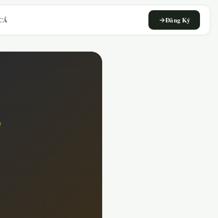
Đăng Ký
CÁ
E