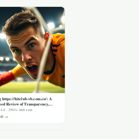
 https://hitclub-vb.com.co/: A
sed Review of Transparency,
d Security
★
4.8 · 2903+ lượt xem
iết →