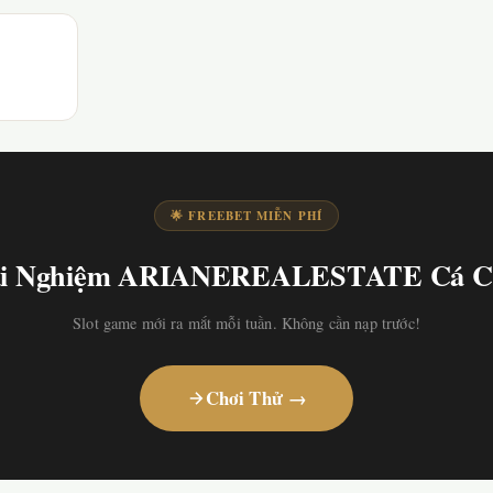
🌟 FREEBET MIỄN PHÍ
ải Nghiệm ARIANEREALESTATE Cá C
Slot game mới ra mắt mỗi tuần. Không cần nạp trước!
Chơi Thử →