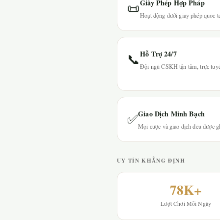
Giấy Phép Hợp Pháp
📜
Hoạt động dưới giấy phép quốc tế
Hỗ Trợ 24/7
📞
Đội ngũ CSKH tận tâm, trực tuyế
Giao Dịch Minh Bạch
✅
Mọi cược và giao dịch đều được gh
UY TÍN KHẲNG ĐỊNH
78K+
Lượt Chơi Mỗi Ngày