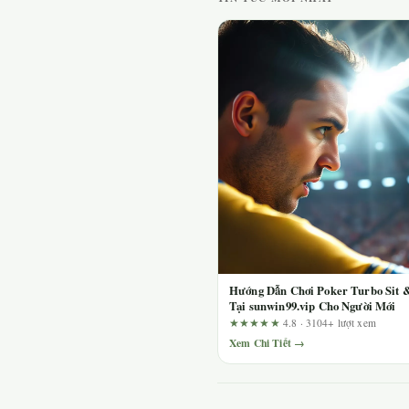
Hướng Dẫn Chơi Poker Turbo Sit
Tại sunwin99.vip Cho Người Mới
★★★★★
4.8 · 3104+ lượt xem
Xem Chi Tiết →