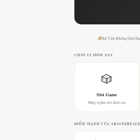
💰
Rút Tiền Không Giới Hạ
CHƠI GÌ HÔM NAY
🎲
Slot Game
Hàng nghìn slot đỉnh cao
ĐIỂM MẠNH CỦA ARIANEREALE