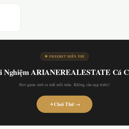
🌟 FREEBET MIỄN PHÍ
ải Nghiệm ARIANEREALESTATE Cá C
Slot game mới ra mắt mỗi tuần. Không cần nạp trước!
Chơi Thử →