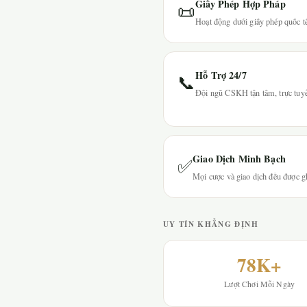
Giấy Phép Hợp Pháp
📜
Hoạt động dưới giấy phép quốc tế
Hỗ Trợ 24/7
📞
Đội ngũ CSKH tận tâm, trực tuyế
Giao Dịch Minh Bạch
✅
Mọi cược và giao dịch đều được gh
UY TÍN KHẲNG ĐỊNH
78K+
Lượt Chơi Mỗi Ngày