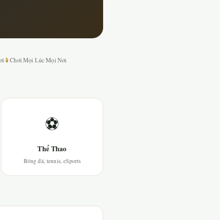
📱
ơi
Chơi Mọi Lúc Mọi Nơi
⚽
Thể Thao
Bóng đá, tennis, eSports