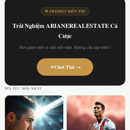
🌟 FREEBET MIỄN PHÍ
Trải Nghiệm ARIANEREALESTATE Cá
Cược
Slot game mới ra mắt mỗi tuần. Không cần nạp trước!
Chơi Thử →
TIN TỨC MỚI NHẤT