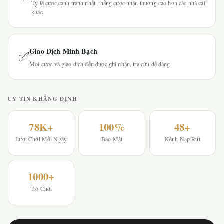
Tỷ lệ cược cạnh tranh nhất, thắng cược nhận thưởng cao hơn các nhà cái
khác.
Giao Dịch Minh Bạch
✅
Mọi cược và giao dịch đều được ghi nhận, tra cứu dễ dàng.
UY TÍN KHẲNG ĐỊNH
78K+
100%
48+
Lượt Chơi Mỗi Ngày
Bảo Mật
Kênh Nạp Rút
1000+
Trò Chơi