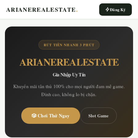
ARIANEREALESTATE
.
Đăng Ký
RÚT TIỀN NHANH 3 PHÚT
ARIANEREALESTATE
Gia Nhập Uy Tín
Khuyến mãi tân thủ 100% cho mọi người đam mê game.
Đỉnh cao, không lo bị chặn.
🎲 Chơi Thử Ngay
Slot Game