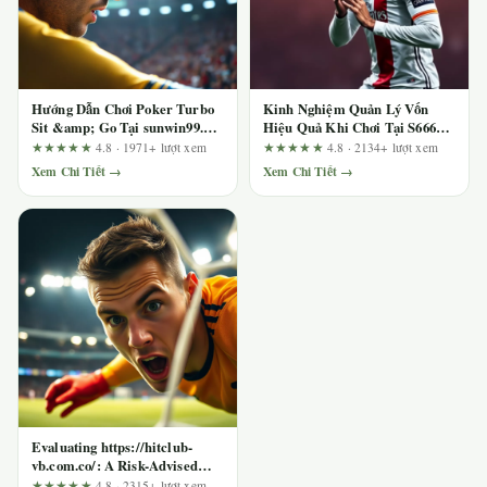
Hướng Dẫn Chơi Poker Turbo
Kinh Nghiệm Quản Lý Vốn
Sit &amp; Go Tại sunwin99.vip
Hiệu Quả Khi Chơi Tại S666
Cho Người Mới
Vietnam
★★★★★
4.8 · 1971+ lượt xem
★★★★★
4.8 · 2134+ lượt xem
Xem Chi Tiết →
Xem Chi Tiết →
Evaluating https://hitclub-
vb.com.co/: A Risk-Advised
Review of Transparency,
★★★★★
4.8 · 2315+ lượt xem