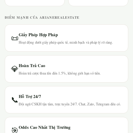
ĐIỂM MẠNH CỦA ARIANEREALESTATE
Giấy Phép Hợp Pháp
📜
Hoạt động dưới giấy phép quốc tế, minh bạch và pháp lý rõ ràng.
Hoàn Trả Cao
💎
Hoàn trả cược thua lên đến 1.5%, không giới hạn số tiền.
Hỗ Trợ 24/7
📞
Đội ngũ CSKH tận tâm, trực tuyến 24/7. Chat, Zalo, Telegram đều có.
Odds Cao Nhất Thị Trường
🎯