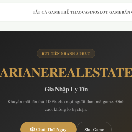
TẤT CẢ GAME
THỂ THAO
CASINO
SLOT GAME
BẮN 
RÚT TIỀN NHANH 3 PHÚT
ARIANEREALESTAT
Gia Nhập Uy Tín
Khuyến mãi tân thủ 100% cho mọi người đam mê game. Đỉnh
cao, không lo bị chặn.
🎲 Chơi Thử Ngay
Slot Game