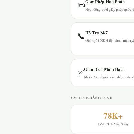
Giấy Phép Hợp Pháp
📜
Hoạt động dưới giấy phép quốc tế
Hỗ Trợ 24/7
📞
Đội ngũ CSKH tận tâm, trực tuyế
Giao Dịch Minh Bạch
✅
Mọi cược và giao dịch đều được gh
UY TÍN KHẲNG ĐỊNH
78K+
Lượt Chơi Mỗi Ngày