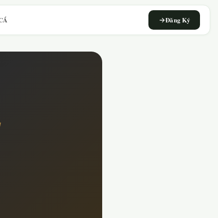
Đăng Ký
CÁ
E