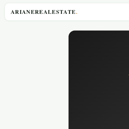
ARIANEREALESTATE
.