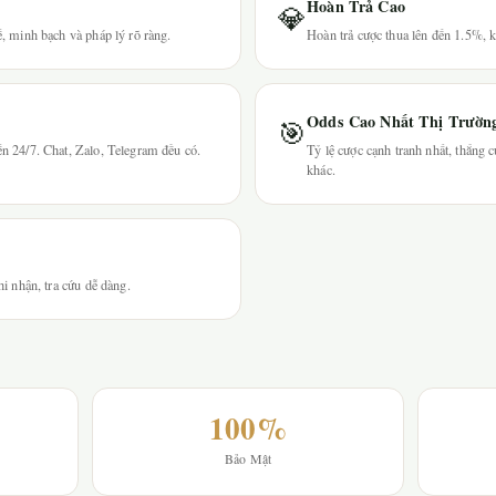
Hoàn Trả Cao
💎
, minh bạch và pháp lý rõ ràng.
Hoàn trả cược thua lên đến 1.5%, k
Odds Cao Nhất Thị Trườn
🎯
n 24/7. Chat, Zalo, Telegram đều có.
Tỷ lệ cược cạnh tranh nhất, thắng 
khác.
i nhận, tra cứu dễ dàng.
100%
Bảo Mật