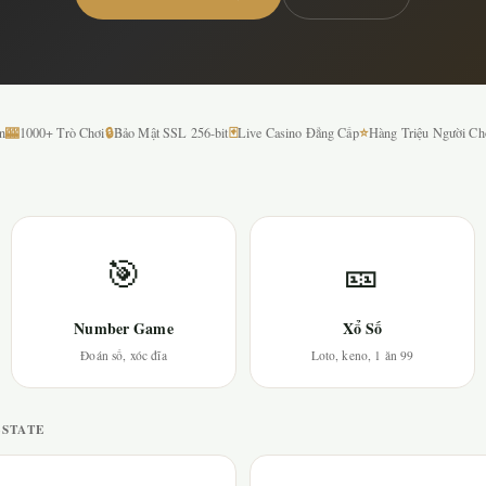
🎰
🔒
🃏
⭐
n
1000+ Trò Chơi
Bảo Mật SSL 256-bit
Live Casino Đẳng Cấp
Hàng Triệu Người Ch
🎯
🎫
Number Game
Xổ Số
Đoán số, xóc đĩa
Loto, keno, 1 ăn 99
STATE