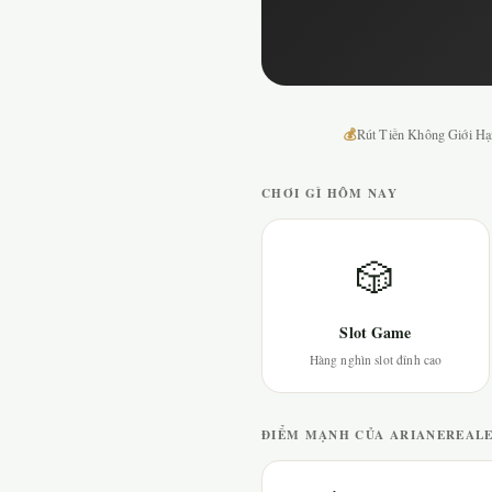
💰
Rút Tiền Không Giới Hạ
CHƠI GÌ HÔM NAY
🎲
Slot Game
Hàng nghìn slot đỉnh cao
ĐIỂM MẠNH CỦA ARIANEREALE