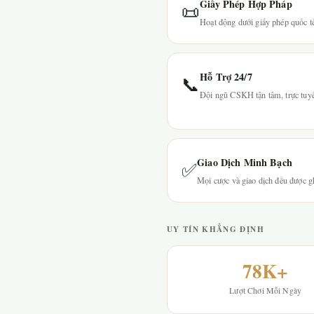
Giấy Phép Hợp Pháp
📜
Hoạt động dưới giấy phép quốc tế
Hỗ Trợ 24/7
📞
Đội ngũ CSKH tận tâm, trực tuyế
Giao Dịch Minh Bạch
✅
Mọi cược và giao dịch đều được gh
UY TÍN KHẲNG ĐỊNH
78K+
Lượt Chơi Mỗi Ngày