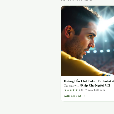
Hướng Dẫn Chơi Poker Turbo Sit
Tại sunwin99.vip Cho Người Mới
★★★★★
4.8 · 2862+ lượt xem
Xem Chi Tiết →