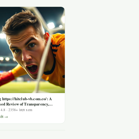
 https://hitclub-vb.com.co/: A
sed Review of Transparency,
d Security
★
4.8 · 2358+ lượt xem
iết →