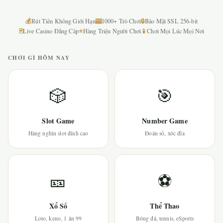
💰
🎰
🔒
Rút Tiền Không Giới Hạn
1000+ Trò Chơi
Bảo Mật SSL 256-bit
🃏
⭐
📱
Live Casino Đẳng Cấp
Hàng Triệu Người Chơi
Chơi Mọi Lúc Mọi Nơi
CHƠI GÌ HÔM NAY
🎲
🎯
Slot Game
Number Game
Hàng nghìn slot đỉnh cao
Đoán số, xóc đĩa
🎫
⚽
Xổ Số
Thể Thao
Loto, keno, 1 ăn 99
Bóng đá, tennis, eSports