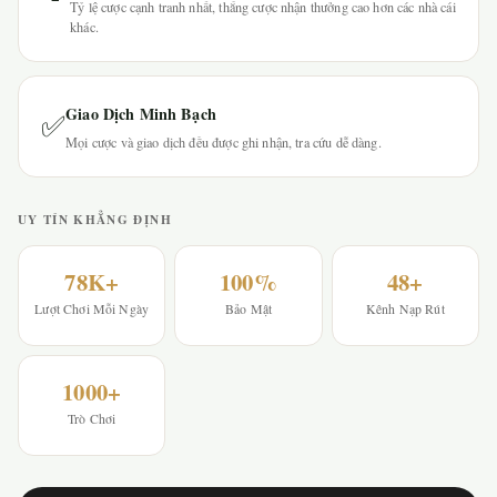
Tỷ lệ cược cạnh tranh nhất, thắng cược nhận thưởng cao hơn các nhà cái
khác.
Giao Dịch Minh Bạch
✅
Mọi cược và giao dịch đều được ghi nhận, tra cứu dễ dàng.
UY TÍN KHẲNG ĐỊNH
78K+
100%
48+
Lượt Chơi Mỗi Ngày
Bảo Mật
Kênh Nạp Rút
1000+
Trò Chơi