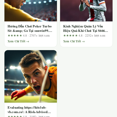
Hướng Dẫn Chơi Poker Turbo
Kinh Nghiệm Quản Lý Vốn
Sit &amp; Go Tại sunwin99.vip
Hiệu Quả Khi Chơi Tại S666
Cho Người Mới
Vietnam
★★★★★
4.8 · 2707+ lượt xem
★★★★★
4.8 · 2252+ lượt xem
Xem Chi Tiết →
Xem Chi Tiết →
Evaluating https://hitclub-
vb.com.co/: A Risk-Advised
Review of Transparency,
★★★★★
4.8 · 3195+ lượt xem