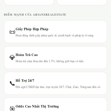
ĐIỂM MẠNH CỦA ARIANEREALESTATE
Giấy Phép Hợp Pháp
📜
Hoạt động dưới giấy phép quốc tế, minh bạch và pháp lý rõ ràng.
Hoàn Trả Cao
💎
Hoàn trả cược thua lên đến 1.5%, không giới hạn số tiền.
Hỗ Trợ 24/7
📞
Đội ngũ CSKH tận tâm, trực tuyến 24/7. Chat, Zalo, Telegram đều có.
Odds Cao Nhất Thị Trường
🎯