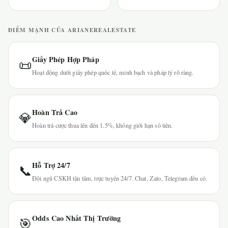
ĐIỂM MẠNH CỦA ARIANEREALESTATE
Giấy Phép Hợp Pháp
📜
Hoạt động dưới giấy phép quốc tế, minh bạch và pháp lý rõ ràng.
Hoàn Trả Cao
💎
Hoàn trả cược thua lên đến 1.5%, không giới hạn số tiền.
Hỗ Trợ 24/7
📞
Đội ngũ CSKH tận tâm, trực tuyến 24/7. Chat, Zalo, Telegram đều có.
Odds Cao Nhất Thị Trường
🎯