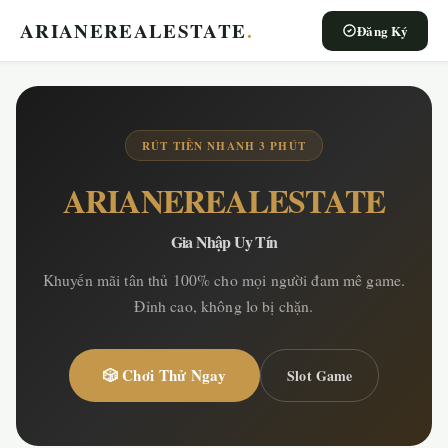
ARIANEREALESTATE
.
Đăng Ký
RÚT TIỀN NHANH 3 PHÚT
ARIANEREALESTATE
Gia Nhập Uy Tín
Khuyến mãi tân thủ 100% cho mọi người đam mê game.
Đỉnh cao, không lo bị chặn.
🎲 Chơi Thử Ngay
Slot Game