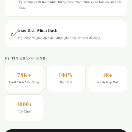
Tỷ lệ cược cạnh tranh nhất, thắng cược nhận thưởng cao hơn các nhà cái
khác.
Giao Dịch Minh Bạch
✅
Mọi cược và giao dịch đều được ghi nhận, tra cứu dễ dàng.
UY TÍN KHẲNG ĐỊNH
78K+
100%
48+
Lượt Chơi Mỗi Ngày
Bảo Mật
Kênh Nạp Rút
1000+
Trò Chơi