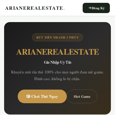
ARIANEREALESTATE
.
Đăng Ký
RÚT TIỀN NHANH 3 PHÚT
ARIANEREALESTATE
Gia Nhập Uy Tín
Khuyến mãi tân thủ 100% cho mọi người đam mê game.
Đỉnh cao, không lo bị chặn.
🎲 Chơi Thử Ngay
Slot Game