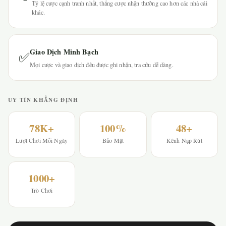
Tỷ lệ cược cạnh tranh nhất, thắng cược nhận thưởng cao hơn các nhà cái
khác.
Giao Dịch Minh Bạch
✅
Mọi cược và giao dịch đều được ghi nhận, tra cứu dễ dàng.
UY TÍN KHẲNG ĐỊNH
78K+
100%
48+
Lượt Chơi Mỗi Ngày
Bảo Mật
Kênh Nạp Rút
1000+
Trò Chơi