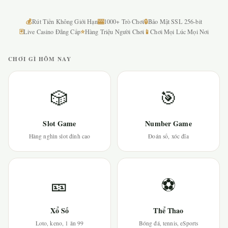
💰
🎰
🔒
Rút Tiền Không Giới Hạn
1000+ Trò Chơi
Bảo Mật SSL 256-bit
🃏
⭐
📱
Live Casino Đẳng Cấp
Hàng Triệu Người Chơi
Chơi Mọi Lúc Mọi Nơi
CHƠI GÌ HÔM NAY
🎲
🎯
Slot Game
Number Game
Hàng nghìn slot đỉnh cao
Đoán số, xóc đĩa
🎫
⚽
Xổ Số
Thể Thao
Loto, keno, 1 ăn 99
Bóng đá, tennis, eSports