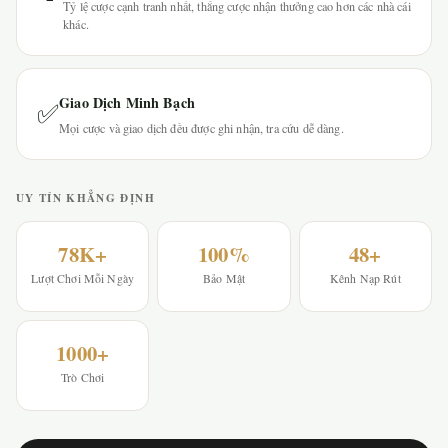
Tỷ lệ cược cạnh tranh nhất, thắng cược nhận thưởng cao hơn các nhà cái
khác.
Giao Dịch Minh Bạch
✅
Mọi cược và giao dịch đều được ghi nhận, tra cứu dễ dàng.
UY TÍN KHẲNG ĐỊNH
78K+
100%
48+
Lượt Chơi Mỗi Ngày
Bảo Mật
Kênh Nạp Rút
1000+
Trò Chơi