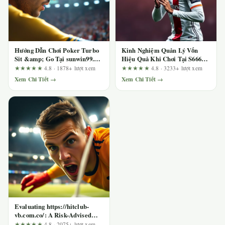
Hướng Dẫn Chơi Poker Turbo
Kinh Nghiệm Quản Lý Vốn
Sit &amp; Go Tại sunwin99.vip
Hiệu Quả Khi Chơi Tại S666
Cho Người Mới
Vietnam
★★★★★
4.8 · 1878+ lượt xem
★★★★★
4.8 · 3233+ lượt xem
Xem Chi Tiết →
Xem Chi Tiết →
Evaluating https://hitclub-
vb.com.co/: A Risk-Advised
Review of Transparency,
★★★★★
4.8 · 2075+ lượt xem