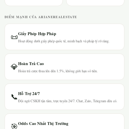
ĐIỂM MẠNH CỦA ARIANEREALESTATE
Giấy Phép Hợp Pháp
📜
Hoạt động dưới giấy phép quốc tế, minh bạch và pháp lý rõ ràng.
Hoàn Trả Cao
💎
Hoàn trả cược thua lên đến 1.5%, không giới hạn số tiền.
Hỗ Trợ 24/7
📞
Đội ngũ CSKH tận tâm, trực tuyến 24/7. Chat, Zalo, Telegram đều có.
Odds Cao Nhất Thị Trường
🎯