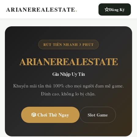
ARIANEREALESTATE
.
Đăng Ký
RÚT TIỀN NHANH 3 PHÚT
ARIANEREALESTATE
Gia Nhập Uy Tín
Khuyến mãi tân thủ 100% cho mọi người đam mê game.
Đỉnh cao, không lo bị chặn.
🎲 Chơi Thử Ngay
Slot Game